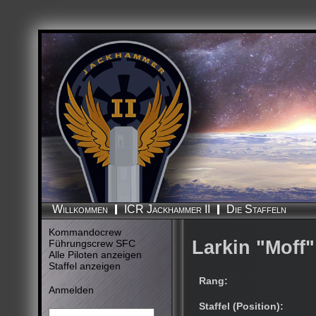
Die Staffeln
Willkommen
ICR Jackhammer II
Kommandocrew
Larkin "Moff"
Führungscrew SFC
Alle Piloten anzeigen
Staffel anzeigen
Rang:
Anmelden
Staffel (Position):