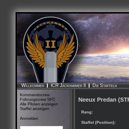
Die Staffeln
Willkommen
ICR Jackhammer II
Kommandocrew
Neeux Predan (ST
Führungscrew SFC
Alle Piloten anzeigen
Staffel anzeigen
Rang:
Anmelden
Staffel (Position):