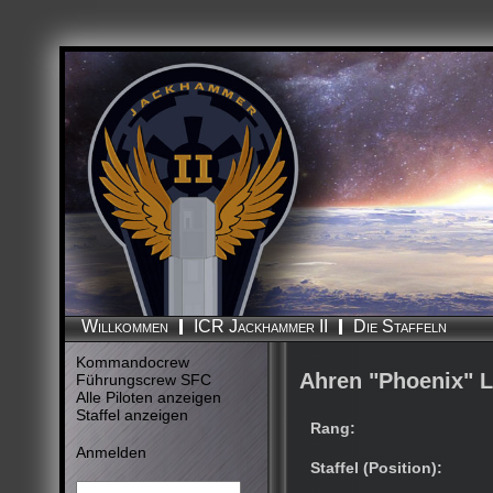
Die Staffeln
Willkommen
ICR Jackhammer II
Kommandocrew
Ahren "Phoenix" L
Führungscrew SFC
Alle Piloten anzeigen
Staffel anzeigen
Rang:
Anmelden
Staffel (Position):