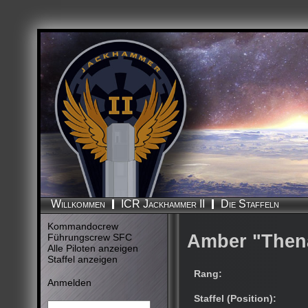
Die Staffeln
Willkommen
ICR Jackhammer II
Kommandocrew
Amber "Thena
Führungscrew SFC
Alle Piloten anzeigen
Staffel anzeigen
Rang:
Anmelden
Staffel (Position):