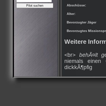
Abschüsse:
Alter:
Bevorzugter Jäger
Bevorzugtes Missionspr
Weitere Infor
<br>
behÃ¤lt ge
niemals einen
dickkÃ¶pfig